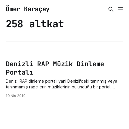
Ömer Karaçay
258 altkat
Denizli RAP Müzik Dinleme
Portalı
Denizli RAP dinleme portalı yani Denizli'deki tanınmış veya
tanınmamış rapcilerin müziklerinin bulunduğu bir portal.
Portal diyorum çünkü bir blog ve bir dinleme bölümü var.
19 Nis 2010
Blog bölümünde yeni çıkan albümleri, etkinlikleri tanıtıyoruz.
Dinleme bölümünde ise wordpress tabanlı bildiğiniz dinleme
portalı bulunmakta. Müzikleri dinlerken bazılarında şarkı sözü
de bulunmaktadır. Bu