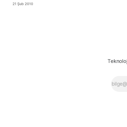
artmasıyla
21 Şub 2010
herkes HD
plazmalara
geçiyor. HD
kanalların
çıkmasının
ardında da ilk
3D kanal da
yayına
başladı.
Hemen
Teknoloj
kanalın
frekansını
vereyim.
Frekans :
12685
[H]YATAY
30000