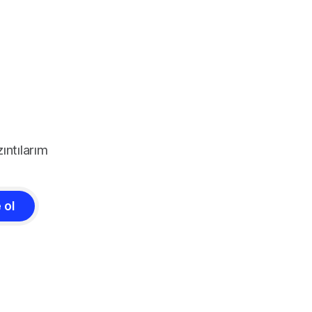
ıntılarım
 ol