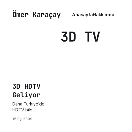
Ömer Karaçay
Anasayfa
Hakkımda
3D TV
3D HDTV
Geliyor
Daha Türkiye'de
HDTV bile
yaygınlaşmamışken
15 Eyl 2009
3 boyutlu HD
televizyonlar