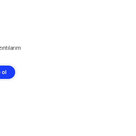
ıntılarım
 ol