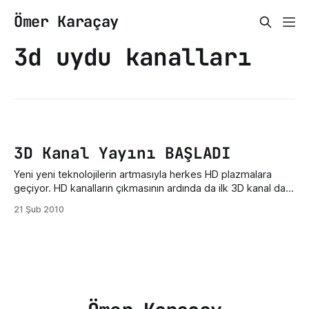
Ömer Karaçay
3d uydu kanalları
3D Kanal Yayını BAŞLADI
Yeni yeni teknolojilerin artmasıyla herkes HD plazmalara
geçiyor. HD kanalların çıkmasının ardında da ilk 3D kanal da
yayına başladı. Hemen kanalın frekansını vereyim. Frekans :
21 Şub 2010
12685 [H]YATAY 30000