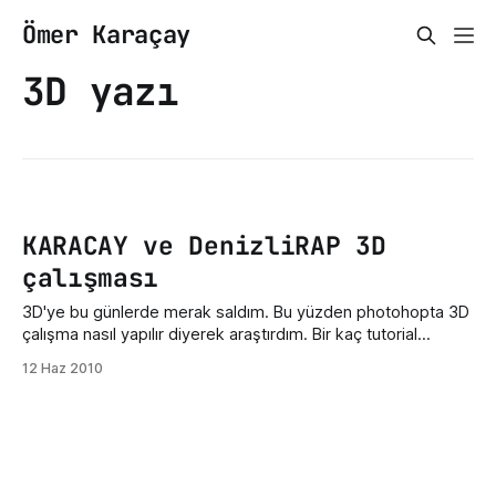
Ömer Karaçay
3D yazı
KARACAY ve DenizliRAP 3D
çalışması
3D'ye bu günlerde merak saldım. Bu yüzden photohopta 3D
çalışma nasıl yapılır diyerek araştırdım. Bir kaç tutorial
baktıktan sonra 3D çalışma için ya Adobe illustrator yada
12 Haz 2010
Xara3D programı gerekliymiş. Bende yeni format attığım için
adobe illustrator programı kurulu değildi. Hemen internetten
Xara 3D programını indirdim ve xara'