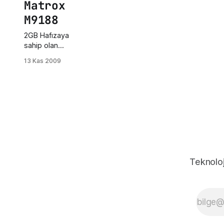
Matrox
M9188
2GB Hafızaya
sahip olan
ekran kartı 16
13 Kas 2009
monitöre
kadar her bir
monitör için
2560 x 1600
çözünürlüğe
kadar
destekliyor.
Bu ekran
kartının asıl
amacı oyun
Teknoloj
değil, asıl
amacı; ulaşım,
mimari, işlem
kontrol,
finans, sağlık
gibi