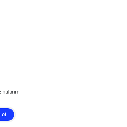
ıntılarım
 ol