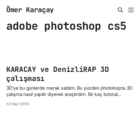
Ömer Karaçay
adobe photoshop cs5
KARACAY ve DenizliRAP 3D
çalışması
3D'ye bu günlerde merak saldım. Bu yüzden photohopta 3D
çalışma nasıl yapılır diyerek araştırdım. Bir kaç tutorial
baktıktan sonra 3D çalışma için ya Adobe illustrator yada
12 Haz 2010
Xara3D programı gerekliymiş. Bende yeni format attığım için
adobe illustrator programı kurulu değildi. Hemen internetten
Xara 3D programını indirdim ve xara'