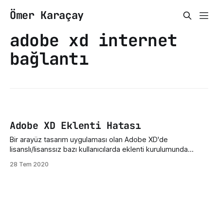
Ömer Karaçay
adobe xd internet
bağlantı
Adobe XD Eklenti Hatası
Bir arayüz tasarım uygulaması olan Adobe XD'de
lisanslı/lisanssız bazı kullanıcılarda eklenti kurulumunda
internet bağlantı hatası(connect to internet to browse
28 Tem 2020
plugins) mevcut. Bunun sebebi Adobe Master Collection'a
giriş yapılmamasından kaynaklanıyor. Çözümü ise çok basit:
Adobe XD Eklenti Hatası Çözümü Sol üst tarafta bulunan
Menü butonuna