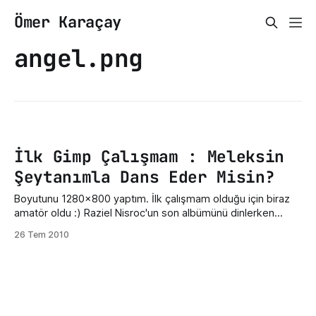
Ömer Karaçay
angel.png
İlk Gimp Çalışmam : Meleksin
Şeytanımla Dans Eder Misin?
Boyutunu 1280x800 yaptım. İlk çalışmam olduğu için biraz
amatör oldu :) Raziel Nisroc'un son albümünü dinlerken
Şeytan'la Dans parçasını dinlerken yaptım :D Tıklayarak tam
26 Tem 2010
boyutunu görebilirsiniz. Gerçek boyutu için sağ tıklayıp
resmi göster'e tıklayın.