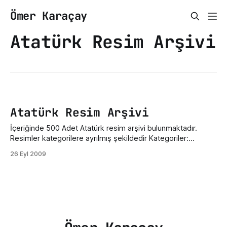
Ömer Karaçay
Atatürk Resim Arşivi
Atatürk Resim Arşivi
İçeriğinde 500 Adet Atatürk resim arşivi bulunmaktadır.
Resimler kategorilere ayrılmış şekildedir Kategoriler:
Cumhuriyet DönemiDevrimler DönemiGençlik
26 Eyl 2009
DönemiKurtuluş SavaşıRenkli ResimlerKarışık Resimler
DOWNLOAD | İNDİR