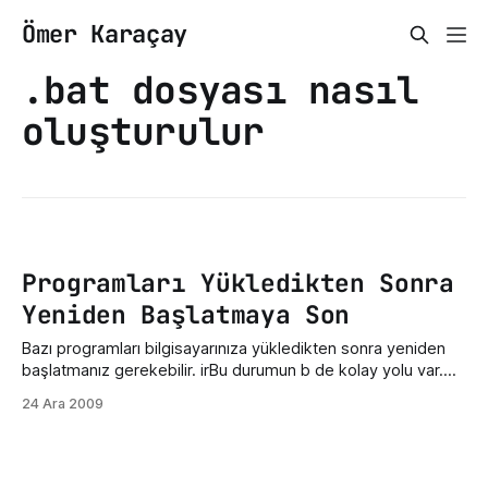
Ömer Karaçay
.bat dosyası nasıl
oluşturulur
Programları Yükledikten Sonra
Yeniden Başlatmaya Son
Bazı programları bilgisayarınıza yükledikten sonra yeniden
başlatmanız gerekebilir. irBu durumun b de kolay yolu var.
Explorer'ı yeniden başlatmak da aynı görevi gördüğü için
24 Ara 2009
bilgisayarı yeniden başlatmanıza gerek kalmıyacak. Ancak
Service Pack güncellemelerinde bilgisayarı yeniden
başlatmak zorunludur. Hemen bu işin kolay yoluna geçelim.
CTRL + ALT + DELETE tuşlarına basın. Açılan