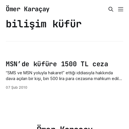
Ömer Karaçay
bilişim küfür
MSN’de küfüre 1500 TL ceza
“SMS ve MSN yoluyla hakaret” ettiği iddiasıyla hakkında
dava açılan bir kişi, bin 500 lira para cezasına mahkum edildi.
Ordu 2. Sulh Ceza Mahkemesi’nde görülen davada, M.A.
07 Şub 2010
(40) adlı şahsa karşı SMS ve MSN yoluyla hakaret ettiği
iddiasıyla 3 aydan 2 yıla kadar hapis istemiyle tutuksuz
yargılanan H.