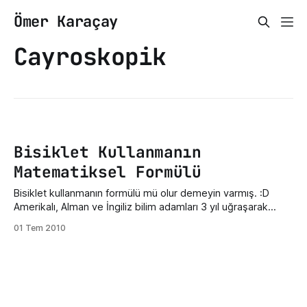
Ömer Karaçay
Cayroskopik
Bisiklet Kullanmanın
Matematiksel Formülü
Bisiklet kullanmanın formülü mü olur demeyin varmış. :D
Amerikalı, Alman ve İngiliz bilim adamları 3 yıl uğraşarak
bisiklet kullanmanın formülünü çıkartmışlar. Pek bunları dikkat
01 Tem 2010
ederek binen olacağını sanmıyorum ama formülü vereyim.
Eylemsizlik Kuvvetleri + Cayroskopik(Jiroskopik) kuvvetler
+ Yer çekimi ve Merkez kaç kuvvet etkisi = Vücudun
yönelimi ve bisikletin tutma yerlerine uygulanan