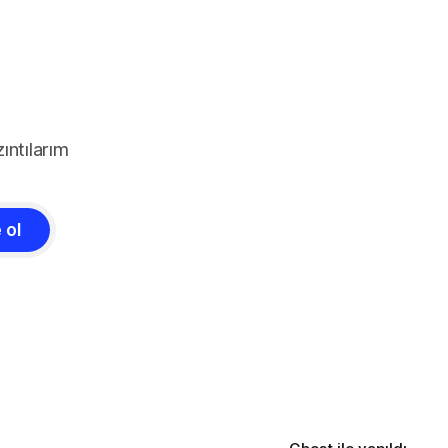
ıntılarım
 ol