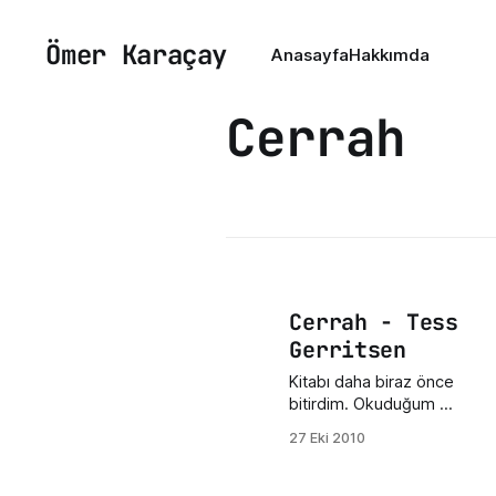
Ömer Karaçay
Anasayfa
Hakkımda
Cerrah
Cerrah - Tess
Gerritsen
Kitabı daha biraz önce
bitirdim. Okuduğum en
güzel kitaplardan birisi.
27 Eki 2010
Kitabı okurken
kendinizi olayların
içinde