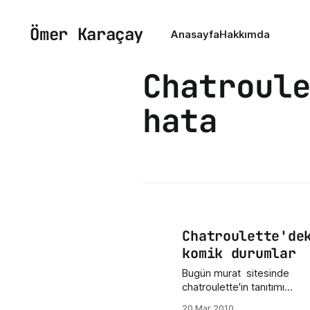
Ömer Karaçay
Anasayfa
Hakkımda
Chatroul
hata
Chatroulette'de
komik durumlar
Bugün murat sitesinde
chatroulette'in tanıtımı
yapmış. Bende bu siteyi
20 Mar 2010