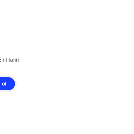
ıntılarım
 ol