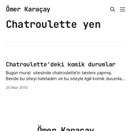
Ömer Karaçay
Chatroulette yen
Chatroulette'deki komik durumlar
Bugün murat sitesinde chatroulette'in tanıtımı yapmış.
Bende bu siteyi hatırladım ve bu siteyle ilgili komik durumlar
olduğu aklıma geldi ve internette arama yaptım ve güzel
20 Mar 2010
resimler buldum. Yalnız resimlerde ingilizce küfürler mevcut
yazının devamına bakmadan önce belirteyim :)
Ömer Karaçay