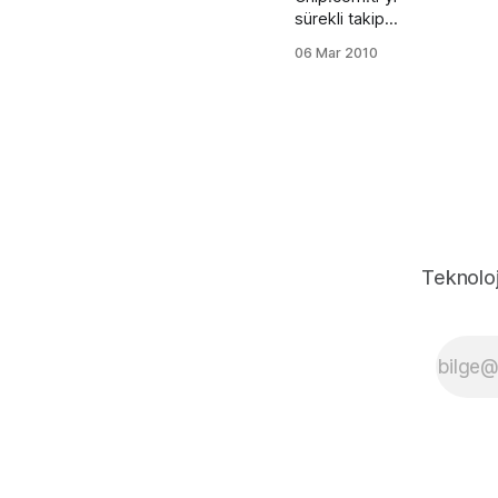
sürekli takip
ediyorum ve dün
06 Mar 2010
sitede
dolaşırken, mart
ayı dergisine göz
attım. Orada chip
ve netsof işbirliği
ile chip dergi
okurlarına
ücretsiz site
kampanyası
gözüme çarptı
Teknoloj
ve bu akşam bir
chip dergisi alıp
denemek
istedim. Bu
akşam denedim
ve kendime bir
site açtım. Yalnız
şunu