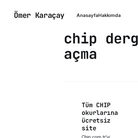
Ömer Karaçay
Anasayfa
Hakkımda
chip der
açma
Tüm CHIP
okurlarına
ücretsiz
site
Chip.com.tr'yi