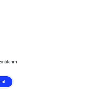
ıntılarım
 ol