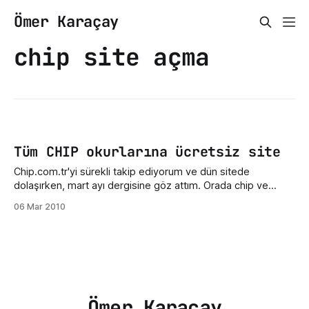
Ömer Karaçay
chip site açma
Tüm CHIP okurlarına ücretsiz site
Chip.com.tr'yi sürekli takip ediyorum ve dün sitede
dolaşırken, mart ayı dergisine göz attım. Orada chip ve
netsof işbirliği ile chip dergi okurlarına ücretsiz site
06 Mar 2010
kampanyası gözüme çarptı ve bu akşam bir chip dergisi alıp
denemek istedim. Bu akşam denedim ve kendime bir site
açtım. Yalnız şunu
Ömer Karaçay