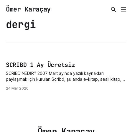
Ömer Karaçay
dergi
SCRIBD 1 Ay Ücretsiz
SCRIBD NEDİR? 2007 Mart ayında yazılı kaynakları
paylaşmak için kurulan Scribd, şu anda e-kitap, sesli kitap,
dergi ve The New York Times, The Wall Street Journal ve
24 Mar 2020
Newsweek gibi önde gelen yayınlardan da çok sayıda
makaleler barındırıyor. Pek çok üniversite öğrencisinin vize-
final zamanı uğrak yeri olan Scribd, eskiden
Ömer Karaçay