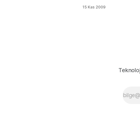
satılacağı
15 Kas 2009
söylendi. Tuzla
Tersanesinde
faaliyet gösteren
deniz savunma
sanayi şirketi
Yonca-Onuk'un
ortağı Ekber
Onuk ve Renault
Türkiye
işbirliğiyle yapımı
Teknoloj
süren Türkiye'nin
en hızlı otomobili
Sazanın üretim
projesinde, son
aşamaya gelindi.
Renault Nissan’ın
3.5 litre V6
motoruyla