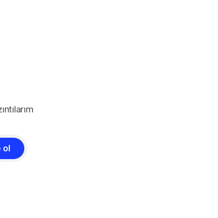
ıntılarım
 ol