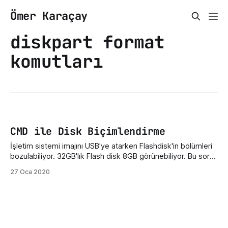
Ömer Karaçay
diskpart format
komutları
CMD ile Disk Biçimlendirme
İşletim sistemi imajını USB'ye atarken Flashdisk'in bölümleri
bozulabiliyor. 32GB'lık Flash disk 8GB görünebiliyor. Bu sorun
Windows'ta CMD ile kolayca çözülebilir. İlk olarak Komut
27 Oca 2020
İstemini(CMD) açıyoruz. (Başlat'a basıp CMD diye arama
yapabilirsiniz.) Daha sonra gelen ekrana diskpart yazıyoruz,
işlemleri gerçekleştireceğimiz