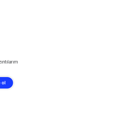
ıntılarım
 ol