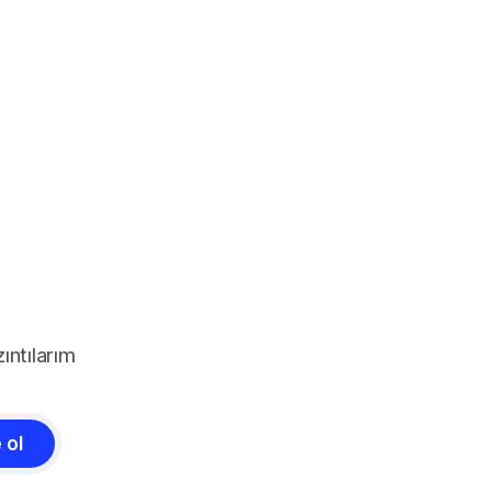
ıntılarım
 ol