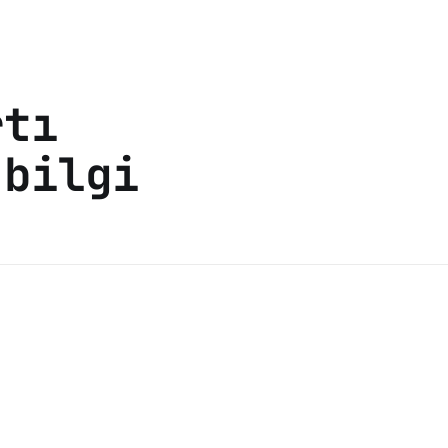
rtı
 bilgi