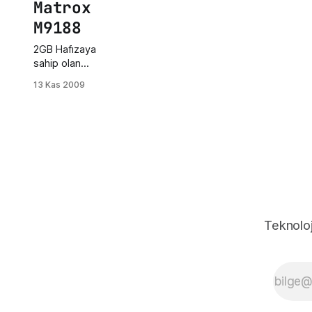
Matrox
M9188
2GB Hafızaya
sahip olan
ekran kartı 16
13 Kas 2009
monitöre
kadar her bir
monitör için
2560 x 1600
çözünürlüğe
kadar
destekliyor.
Bu ekran
kartının asıl
amacı oyun
Teknoloj
değil, asıl
amacı; ulaşım,
mimari, işlem
kontrol,
finans, sağlık
gibi