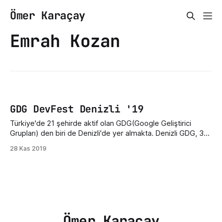
Ömer Karaçay
Emrah Kozan
GDG DevFest Denizli '19
Türkiye'de 21 şehirde aktif olan GDG(Google Geliştirici
Grupları) den biri de Denizli'de yer almakta. Denizli GDG, 30
Kasım 2019'da "DevFest Denizli'19" adıyla büyük bir etkinlik
28 Kas 2019
gerçekleştirecek. Gün boyu sürecek olan etkinliğin konuları
ve detayları aşağıda yer almaktadır. Murat Çeşme
Ömer Karaçay