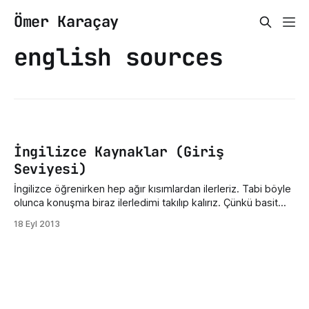
Ömer Karaçay
english sources
İngilizce Kaynaklar (Giriş
Seviyesi)
İngilizce öğrenirken hep ağır kısımlardan ilerleriz. Tabi böyle
olunca konuşma biraz ilerledimi takılıp kalırız. Çünkü basit
kelimeleri bile bilmeyiz, anlatmak isteriz çok basittir ama
18 Eyl 2013
bilmeyiz. En basitinden meyve isimleri bile önemlidir. İş
Apple, Orange ile bitmiyor tabi, dahası da önemli... İçlerinde
fonetik okunuştan deyimlere kadar @senemgokdemir 'in
derlediği basit