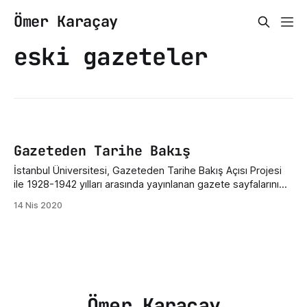
Ömer Karaçay
eski gazeteler
Gazeteden Tarihe Bakış
İstanbul Üniversitesi, Gazeteden Tarihe Bakış Açısı Projesi
ile 1928-1942 yılları arasında yayınlanan gazete sayfalarını
dijital olarak taramaya başladı. Arşivde Osmanlıca, Rumca,
14 Nis 2020
Bulgarca, Fransızca, Almanca, İngilizce, Türkçe gibi çeşitli
dillerde 18422 cilt gazete yer alıyor. 18422 cildin, 688 cildi
OCR yöntemiyle taranarak dijital aramaya uygun hale
getirilmiş. Proje hala devam
Ömer Karaçay