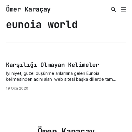
Ömer Karaçay
eunoia world
Karşılığı Olmayan Kelimeler
İyi niyet, güzel düşünme anlamına gelen Eunoia
kelimesinden adını alan web sitesi başka dillerde tam
karşılığı olmayan yüzlerce kelime içermektedir. Eunoia
19 Oca 2020
aslında Steph Smith tarafından 24 saatlik bir startup
yarışması için geliştirildi. Bu yarışmada beşinci oldu ve
Product Hunt tarafından günün 2.si seçildi. Şuan için 50 den
fazla dilde
Ömer Karaçay