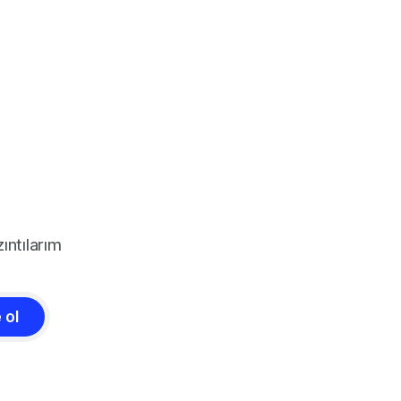
ıntılarım
 ol