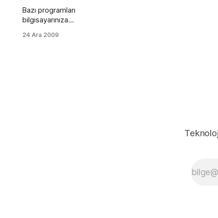
Bazı programları
bilgisayarınıza
yükledikten sonra
24 Ara 2009
yeniden başlatmanız
gerekebilir. irBu
durumun b de kolay
yolu var. Explorer'ı
yeniden başlatmak da
aynı görevi gördüğü
için bilgisayarı
yeniden başlatmanıza
gerek kalmıyacak.
Ancak Service Pack
Teknoloj
güncellemelerinde
bilgisayarı yeniden
başlatmak zorunludur.
Hemen bu işin kolay
yoluna geçelim. CTRL
+ ALT + DELETE
tuşlarına basın. Açılan