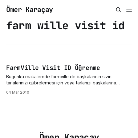
Ömer Karaçay
farm wille visit id
FarmVille Visit ID Öğrenme
Bugünkü makalemde farmville de başkalarının sizin
tarlalarınızı gübrelemesi için veya tarlanızı başkalarına
göstermek için kendi visit id'nizi öğrenmenizi göstereceğim.
04 Mar 2010
Anlatıma geçeyim.İlk olarak kendi profilinizdeki albüm
linklerinize bakmanız gerecek. 123456 o kırmızı rakamların
yazılı olduğu kısımı kopyalıyoruz ve biryere not ediyoruz.
123456 şeklinde kaydediyoruz. yani adresiniz yukarıdaki
gibi
Ömer Karaçay