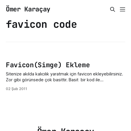
Ömer Karaçay
favicon code
Favicon(Simge) Ekleme
Sitenize akılda kalıcılık yaratmak için favicon ekleyebilirsiniz.
Zor gibi görünsede çok basittir. Basit bir kod ile
favicon'unuzu ekleyebilirsiniz. 64x64'te Photoshop vb.
02 Şub 2011
programlarla faviconunuzu tasarlayıp; bu site(html-
kit.com)den hareketli favicon yaratabilirsiniz. (birkaç resimi
birleştirip animasyona yazı da ekleyebilirsiniz. bu
site(favicon.cc)den ise