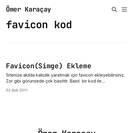
Ömer Karaçay
favicon kod
Favicon(Simge) Ekleme
Sitenize akılda kalıcılık yaratmak için favicon ekleyebilirsiniz.
Zor gibi görünsede çok basittir. Basit bir kod ile
favicon'unuzu ekleyebilirsiniz. 64x64'te Photoshop vb.
02 Şub 2011
programlarla faviconunuzu tasarlayıp; bu site(html-
kit.com)den hareketli favicon yaratabilirsiniz. (birkaç resimi
birleştirip animasyona yazı da ekleyebilirsiniz. bu
site(favicon.cc)den ise