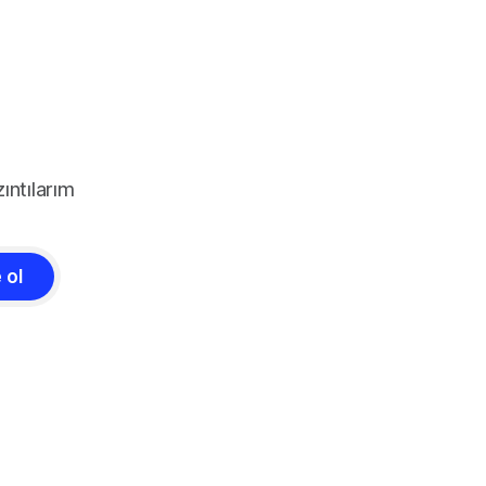
ıntılarım
 ol