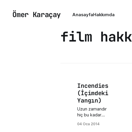
Ömer Karaçay
Anasayfa
Hakkımda
film hakk
Incendies
(İçimdeki
Yangın)
Uzun zamandır
hiç bu kadar
etkili bir dram
04 Oca 2014
izlememiştim.