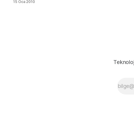
15 Oca 2010
istediğinizde bellek
hatası veriyorsa çözümü
basit. 4GB ve üzeri
flashdisklerde Dosya
sistemi FAT32 ise
kopyalamanıza izin
vermez . Bunun çözümü
bellekğinizin üzerinesağ
tıklayıpbiçimlendir
diyerek dosya sistemini
Teknoloj
NTFS olarak
seçmenizdir. UYARI 1:
Belleği biçimlendirdiğiniz
de bellekteki veriler
kaybolacaktır.UYARI 2:
Dosya sistemini NTFS