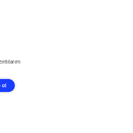
ıntılarım
 ol