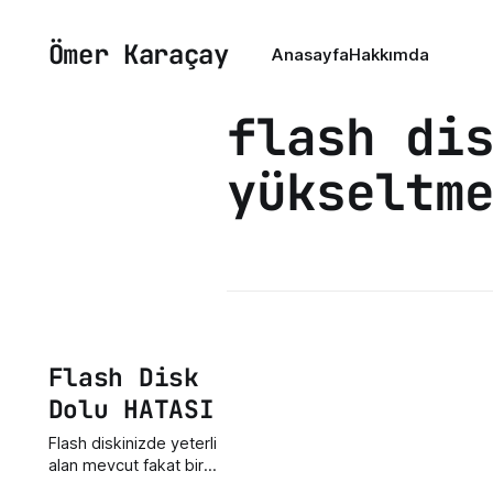
Ömer Karaçay
Anasayfa
Hakkımda
flash di
yükseltm
Flash Disk
Dolu HATASI
Flash diskinizde yeterli
alan mevcut fakat bir
dosya atmak