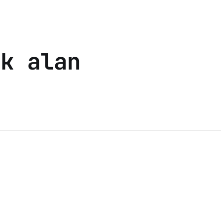
sk alan
e