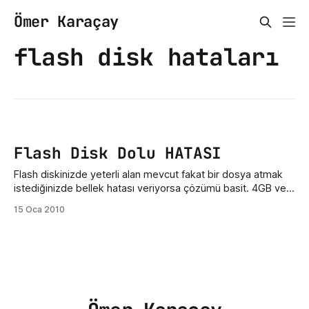
Ömer Karaçay
flash disk hataları
Flash Disk Dolu HATASI
Flash diskinizde yeterli alan mevcut fakat bir dosya atmak
istediğinizde bellek hatası veriyorsa çözümü basit. 4GB ve
üzeri flashdisklerde Dosya sistemi FAT32 ise kopyalamanıza
15 Oca 2010
izin vermez . Bunun çözümü bellekğinizin üzerinesağ
tıklayıpbiçimlendir diyerek dosya sistemini NTFS olarak
seçmenizdir. UYARI 1: Belleği biçimlendirdiğiniz de bellekteki
veriler kaybolacaktır.UYARI 2: Dosya sistemini NTFS