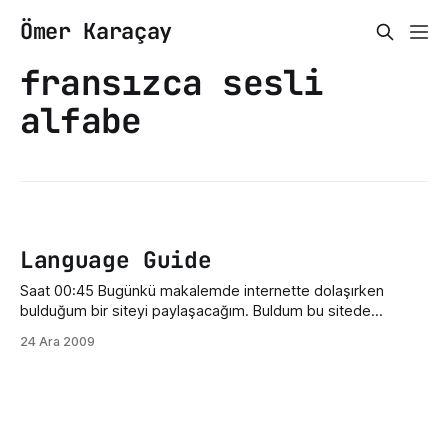
Ömer Karaçay
fransızca sesli
alfabe
Language Guide
Saat 00:45 Bugünkü makalemde internette dolaşırken
bulduğum bir siteyi paylaşacağım. Buldum bu sitede
İngilizce kelimeleri resimli, sesli ve yazı biçiminde görmeniz
24 Ara 2009
mümkün. Kategorilere ayrılmış olması da ayrı bir güzel
olmuş. Bu sitede sadece İngilizce değil 8 çeşit dil seçeneği
mevcut. Bunlardan birkaçı İngilizce, Almanca, Fransızca,
İtalyanca ve Rusça. Kategoriye