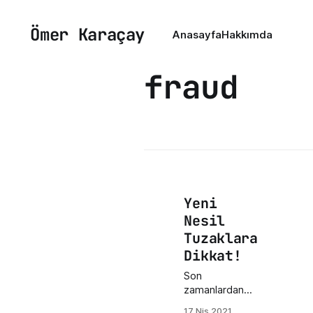
Ömer Karaçay
Anasayfa
Hakkımda
fraud
Yeni
Nesil
Tuzaklara
Dikkat!
Son
zamanlardan
çevremden 2
17 Nis 2021