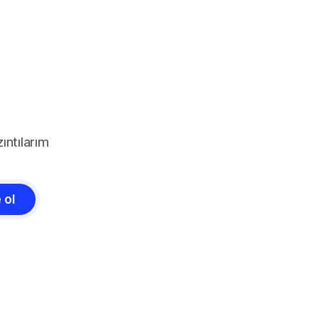
ıntılarım
 ol