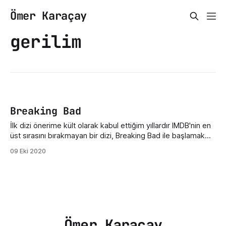
Ömer Karaçay
gerilim
Breaking Bad
İlk dizi önerime kült olarak kabul ettiğim yıllardır IMDB'nin en
üst sırasını bırakmayan bir dizi, Breaking Bad ile başlamak
istedim. Olabildiğinde spoiler vermeden anlatmaya
09 Eki 2020
çalışacağım ancak bu konuda söz veremem. Giriş Dizinin ilk
bölümünde sıradan bir karakter gibi görünen, 50 yaşında,
lisede kimya öğretmenliği yapan dizinin başrolü Walter
Ömer Karaçay