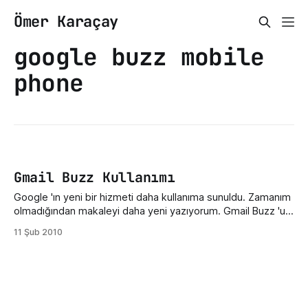
Ömer Karaçay
google buzz mobile
phone
Gmail Buzz Kullanımı
Google 'ın yeni bir hizmeti daha kullanıma sunuldu. Zamanım
olmadığından makaleyi daha yeni yazıyorum. Gmail Buzz 'un
kullanım amacı sık sık mail attığınız kişilerle facebook tarzı
11 Şub 2010
ortam oluşturmanızı sağlıyor. Konuşurken resim, video, link
gibi içerik kullanılabiliyor. Gmail buzz'u kullanmak kurulum
falan gerektirmiyor ve gelen buzz'