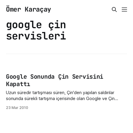
Ömer Karaçay
google çin
servisleri
Google Sonunda Çin Servisini
Kapattı
Uzun süredir tartışması süren, Çin'den yapılan saldırılar
sonunda sürekli tartışma içerisinde olan Google ve Çin
sonunda Google'ın www.google.cn adresini honkong yerel
23 Mar 2010
arama servisine yönlendirmesiyle son buldu.Google,
Chrome OS’un Resmi Tanıtımını YaptıGoogle 2009′un En Çok
Arananlar