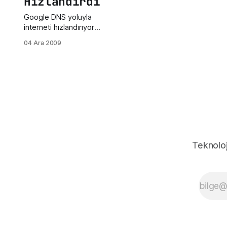
Hızlandırdı
Google DNS yoluyla
interneti hızlandırıyor.
İnternet bağlantınız
04 Ara 2009
hızlı oluyor fakat
sayfalar yüklenirken
gecikiyor işte google
bu durumu kendi dns
adresiyle ortadan
kaldırıyor. Bu DNS
hizmeti aynı zamanda
yasaklı siteler ede
girmenize olanak
sağlıyor. İşte
Teknoloj
google'ın sunduğu
DNS adresleri:8.8.8.8
ve 8.8.4.4 Peki