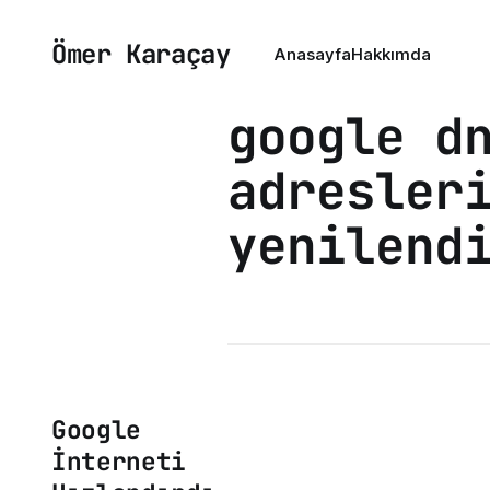
Ömer Karaçay
Anasayfa
Hakkımda
google d
adresler
yenilend
Google
İnterneti