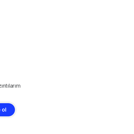
ıntılarım
 ol