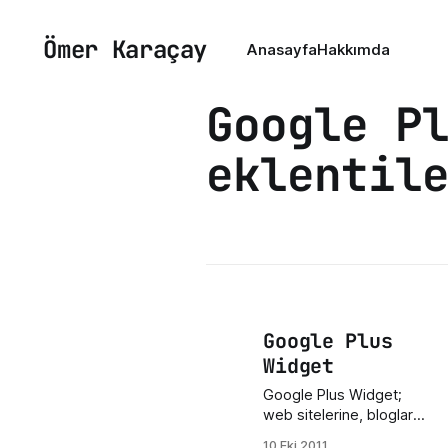
Ömer Karaçay
Anasayfa
Hakkımda
Google P
eklentil
Google Plus
Widget
Google Plus Widget;
web sitelerine, bloglara
ekleyerek sizi
10 Eki 2011