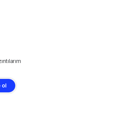
ıntılarım
 ol