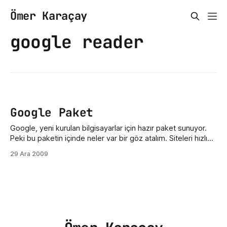
Ömer Karaçay
google reader
Google Paket
Google, yeni kurulan bilgisayarlar için hazır paket sunuyor.
Peki bu paketin içinde neler var bir göz atalım. Siteleri hızlı
açmanız için Google Chrome web tarayıcı PDF dosyaları
29 Ara 2009
açmanız için Adobe Reader Masaüstünde sağ tarafa birçok
gadgetlerle desteklenmiş panel - Google Desktop
Fotoğraflarınızı kolayca arşivleyebileceğiniz düzenlemeler
yapabileceğiniz Picasa programı Yeni bir bilgisayar