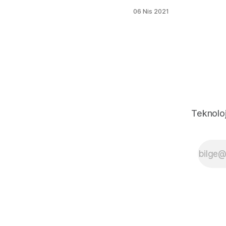
olayları meydana
06 Nis 2021
geldi. Bunlardan
birisi bir yemek
sipariş sitesi, bir
diğeri ise Facebook.
yemek sipariş
sitesinde şifreler
SHA-256 ile
şifrelenmiş olarak
ele geçirilmiş. Ancak
hacklerların kendi
Teknoloj
veri tabanlarını
oluşturduğu bilindiği
için aynı şifre farklı
bir websitesinde
kullanıldıysa ve bu
sitede deneme
yapılıp
doğrulandığında
SHA-