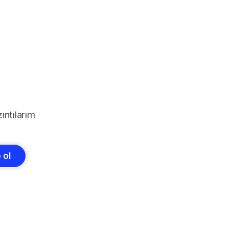
ıntılarım
 ol