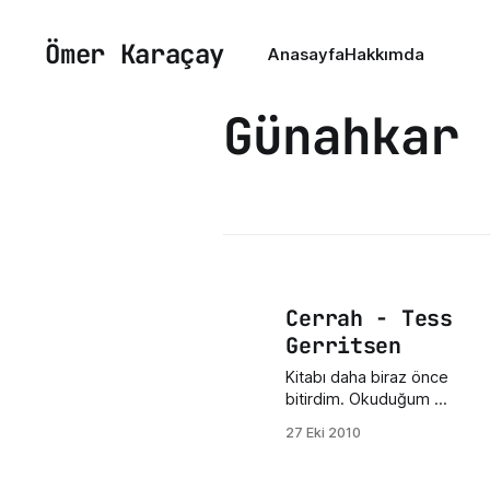
Ömer Karaçay
Anasayfa
Hakkımda
Günahkar
Cerrah - Tess
Gerritsen
Kitabı daha biraz önce
bitirdim. Okuduğum en
güzel kitaplardan birisi.
27 Eki 2010
Kitabı okurken
kendinizi olayların
içinde