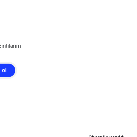
ıntılarım
 ol