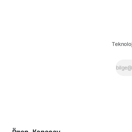
hissediyorsunuz. Tess
Gerritsen'ın yazdığı
Cerrah dışında
konunun devam ettiği
Çırak ve Günahkar
kitapları da var. Tess
Gerritsen kimdir nedir
Teknoloj
diyorsanız buraya
tıklayın. Wikipedia'ya
gider :) Kitabın türü
polisiye/gerilim.Konusu
(basitçe anlatayım)