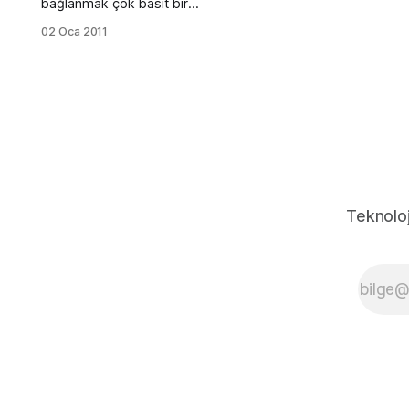
bağlanmak çok basit bir
işlemle yapılmaktadır.İlk
02 Oca 2011
olarak
PlacesmenüsündenConnect
Server 'a tıklanır. Resimdeki
gibi bir kutucuk gelir. Burada
Service type kısmından FTP
(with login) seçilir. Resimde
anlattığım şekilde kutucuk
doldurulur. Daha sonra
connect butonuna tıklanır ve
şifre kısmı gelir şifre girilip
Teknoloj
onaylanır