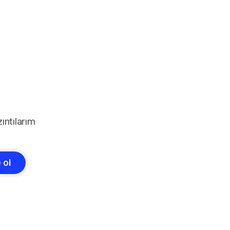
ıntılarım
 ol