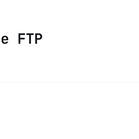
se FTP
u