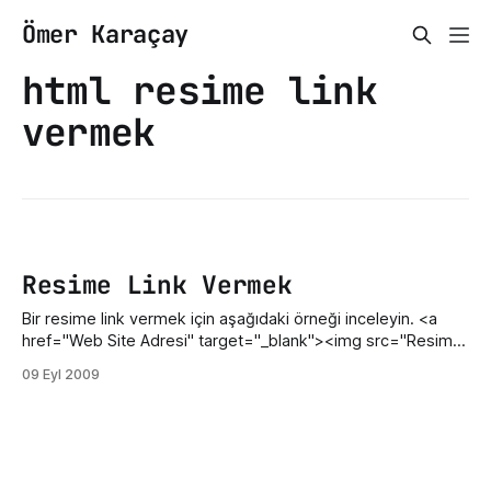
Ömer Karaçay
html resime link
vermek
Resime Link Vermek
Bir resime link vermek için aşağıdaki örneği inceleyin. <a
href="Web Site Adresi" target="_blank"><img src="Resim
Adresi" alt="Açıklama" width="GENİŞLİK"
09 Eyl 2009
height="YÜKSEKLİK" /></a> Not: Farklı pencerede açılmasını
istemiyorsanız target=