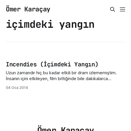
Ömer Karaçay
içimdeki yangın
Incendies (İçimdeki Yangın)
Uzun zamandır hiç bu kadar etkili bir dram izlememiştim.
İnsanın içini etkileyen, film bittiğinde bile dakikalarca
oturduğunuz yerde kendinize gelmenizi bekliyorsunuz.
04 Oca 2014
Filmden içinize işleyecek birkaç alıntı vermek istiyorum. *
"Fikirler, ancak onları savunan birileri varsa hayatta kalır.'' *
"bir artı bir hiç bir eder mi, jeanne?" : bu
Ömer Karaçay