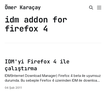
Ömer Karaçay
idm addon for
firefox 4
IDM'yi Firefox 4 ile
çalıştırma
IDM(Internet Download Manager) Firefox 4 beta ile uyumsuz
durumda. Bu sebeple Firefox 4 üzerinden IDM ile download
başlatılamıyor. Bu sorunun çözümü FlashGot eklentisi ile
04 Şub 2011
mümkün. IDM'yi kurduktan sonra FlashGot eklentisini
yüklediğinizde IDM ile bağdaştığını göreceksiniz. Dosya
indireceğinizde linke tıkladıktan sınra Flashgot'ı seçtiğinizde
otomatik olarak IDM