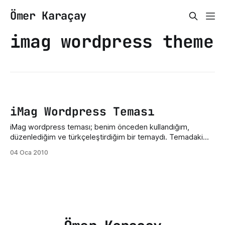
Ömer Karaçay
imag wordpress theme
iMag Wordpress Teması
iMag wordpress teması; benim önceden kullandığım,
düzenlediğim ve türkçeleştirdiğim bir temaydı. Temadaki
özellikler gerçekten çok güzel slider ve feature post
04 Oca 2010
özellekleri çok iyi çalışıyor. Yalnız bu temada feature post
kısmında resimler çıkmıyor. Ben editleyerek halletmiştim.
Eğer isteyen olursa kendi dosyalarımı yayınlayabilirim. Demo
ve Download Bu tema, tema yayıncısı tarafından kaldırıldığı