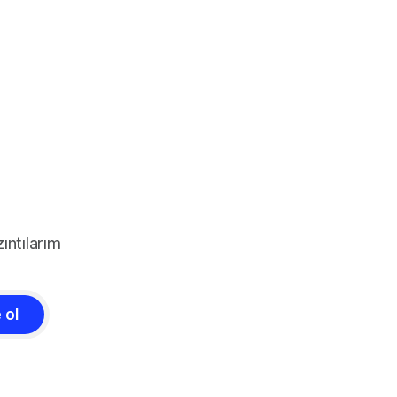
ıntılarım
 ol