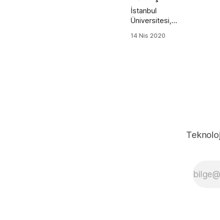
İstanbul
Üniversitesi,
Gazeteden
14 Nis 2020
Tarihe Bakış
Açısı Projesi ile
1928-1942
yılları arasında
yayınlanan
gazete
sayfalarını dijital
olarak
taramaya
başladı.
Teknoloj
Arşivde
Osmanlıca,
Rumca,
Bulgarca,
Fransızca,
Almanca,
İngilizce,
Türkçe gibi
çeşitli dillerde