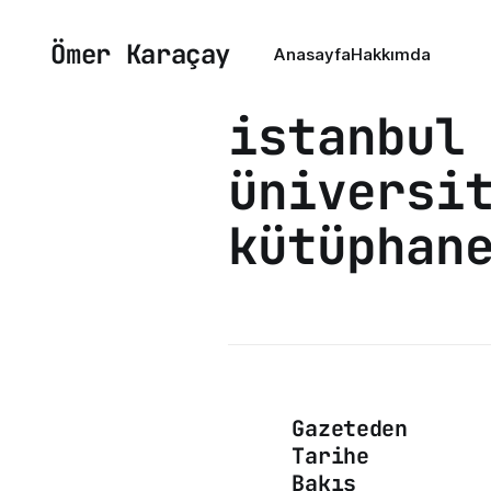
Ömer Karaçay
Anasayfa
Hakkımda
istanbul
üniversi
kütüphan
Gazeteden
Tarihe
Bakış